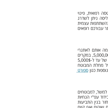
פוליסת ביטוח הנסיעות לחו"ל של פניקס סמארט כוללת ביטוח רפואי ללא הגבלה, הטסה רפואית, פינוי 
באמבולנס, חילוץ ואיתור, טיפולי שיניים בחירום, חבויות כלפי צד ג' וכן הלאה. את הפוליסה ניתן לשדרג 
, וכיסויים כדוגמת קיצור (או ביטול) הנסיעה, כבודה וכד', ללא צורך בהשתתפות עצמית 
(למעט - הכיסוי לסלולר ולמחשב נייד). השימוש בה כולל אפליקציה ייעודית המסוגלת לאתר עבורכם רופאים 
הראל הרחיבה לאחרונה את הכיסויים הביטוחיים של ביטוח נסיעות לחו"ל שלה והתאימה אותם לאתגרי 
הקורונה. במסגרת הפוליסה שלה היא מעניקה כיסוי מקיף להוצאות הרפואיות עד ל-5,000,000$, במקרים 
שהנוסעים נזקקים לטיפולים רפואיים / לאשפוז בחו"ל בשל תחלואה בנגיף, והחזר הוצאות של עד ל-5,000$ 
בגין ביטול / קיצור טיסות בשל הנגיף (במקרים כדוגמת ביטולה הנסיעה או החזרה בשל מחלת המבוטח 
ספות כגון 
ספורט 
ביטוח נסיעות לחו"ל - מסע עולמי פלטינום של מגדל אף הוא מותאם לימי הקורונה ומציע, למשל, למבוטחים 
החזר עבור כרטיס הנסיעה שבוטל במקרים של אירועים רפואיים בעקבות מגיפה, כולל בידוד עפ"י הנחיות 
משרד הבריאות. השימוש באפליקציית מגדל PAY מאפשרת הגשה קלה ומהירה של החזר בגין התביעות 
להוצאות רפואיות, תשלום מיידי בשל איחור כבודה, איתור מהיר של רופאים באזור בו אתם שוהים ואף קיום 