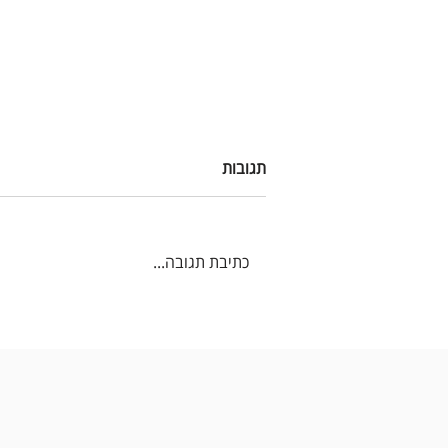
תגובות
כתיבת תגובה...
יוצאים לחו״ל? הכירו את השילוב
שחוסך כסף ומעניק שקט אמיתי:
passportcard pay