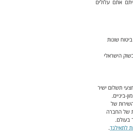
לחו"ל (על סוגיו השונים), נועד להגן עליכם כמעט מכל אותם אירועים ביטוחיים שאיתם אתם עלולים 
יטוח שונות 
בשוק הישראלי 
צעי תשלום ישיר 
 בחיוב ישיר, ללא מזומן (Cashless) וללא מימון-ביניים. 
שירות של 
חות של החברה 
ת לתאילנד
.