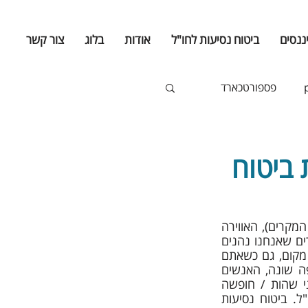
ננסים
ביטוח נסיעות לחו"ל
אודות
בלוג
צור קשר
פספורטכארד
 ביטוח
אנחנו נוהגים להביט על נסיעות לחו"ל דרך משקפיים ורודים - אנחנו בחופשה (במרבית המקרים), האווירה 
שונה, המיקום שונה, השפה שונה, האנשים שונים, אנחנו מקדישים הרבה יותר זמן לדברים שאנחנו נהנים 
לעשות אותם, ופחות זמן למה שאנחנו "חייבים". אבל, דברים "רעים" עלולים לקרות בכל מקום, גם כשאתם 
הרחק מהבית. וכשהם קורים הרחק מהבית, הכל עלול להיות הרבה יותר מורכב - השפה שונה, האנשים 
שונים ולא מוכרים - למעשה, כל אותם הדברים שהיוו יתרון יחסי לשהות בחו"ל על פני שהות / חופשה 
בישראל, הופכים לחסרון משמעותי כשקורה לכם "משהו" (כמעט כל דבר) כשאתם בחו"ל. ביטוח נסיעות 